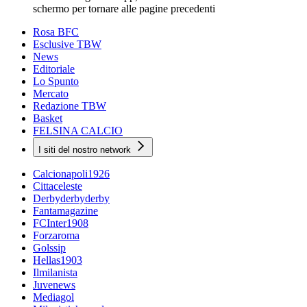
schermo per tornare alle pagine precedenti
Rosa BFC
Esclusive TBW
News
Editoriale
Lo Spunto
Mercato
Redazione TBW
Basket
FELSINA CALCIO
I siti del nostro network
Calcionapoli1926
Cittaceleste
Derbyderbyderby
Fantamagazine
FCInter1908
Forzaroma
Golssip
Hellas1903
Ilmilanista
Juvenews
Mediagol