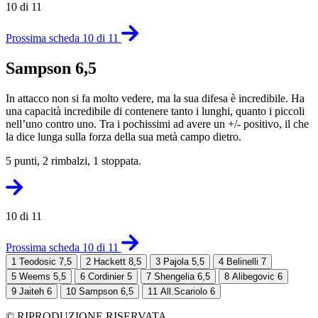
10 di 11
Prossima scheda 10 di 11
Sampson 6,5
In attacco non si fa molto vedere, ma la sua difesa è incredibile. Ha
una capacità incredibile di contenere tanto i lunghi, quanto i piccoli
nell’uno contro uno. Tra i pochissimi ad avere un +/- positivo, il che
la dice lunga sulla forza della sua metà campo dietro.
5 punti, 2 rimbalzi, 1 stoppata.
10 di 11
Prossima scheda 10 di 11
1
Teodosic 7,5
2
Hackett 8,5
3
Pajola 5,5
4
Belinelli 7
5
Weems 5,5
6
Cordinier 5
7
Shengelia 6,5
8
Alibegovic 6
9
Jaiteh 6
10
Sampson 6,5
11
All.Scariolo 6
© RIPRODUZIONE RISERVATA