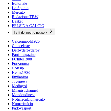
Editoriale
Lo Spunto
Mercato
Redazione TBW
Basket
FELSINA CALCIO
I siti del nostro network
Calcionapoli1926
Cittaceleste
Derbyderbyderby
Fantamagazine
FCInter1908
Forzaroma
Golssip
Hellas1903
Ilmilanista
Juvenews
Mediagol
Milanistichannel
Mondoudinese
Notiziecalciomercato
Numericalcio
Padovasport