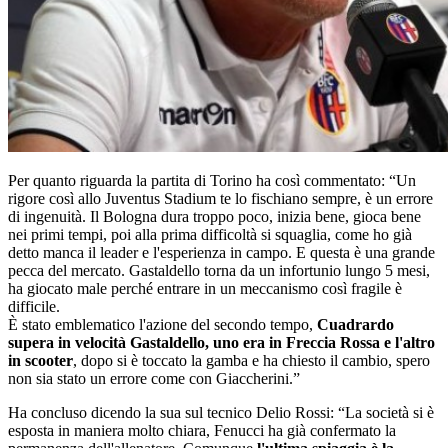
Per quanto riguarda la partita di Torino ha così commentato: “Un
rigore così allo Juventus Stadium te lo fischiano sempre, è un errore
di ingenuità. Il Bologna dura troppo poco, inizia bene, gioca bene
nei primi tempi, poi alla prima difficoltà si squaglia, come ho già
detto manca il leader e l'esperienza in campo. E questa è una grande
pecca del mercato. Gastaldello torna da un infortunio lungo 5 mesi,
ha giocato male perché entrare in un meccanismo così fragile è
difficile.
È stato emblematico l'azione del secondo tempo,
Cuadrardo
supera in velocità Gastaldello, uno era in Freccia Rossa e l'altro
in scooter
, dopo si è toccato la gamba e ha chiesto il cambio, spero
non sia stato un errore come con Giaccherini.”
Ha concluso dicendo la sua sul tecnico Delio Rossi: “La società si è
esposta in maniera molto chiara, Fenucci ha già confermato la