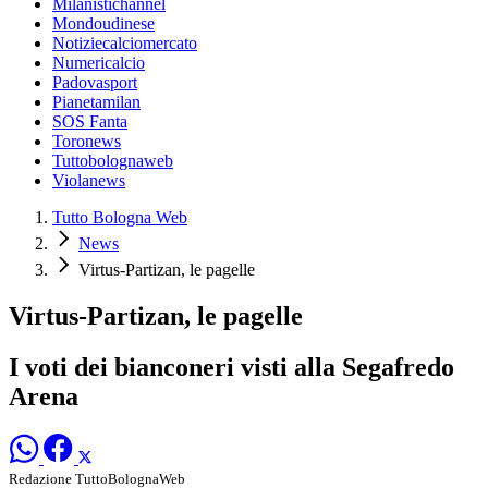
Milanistichannel
Mondoudinese
Notiziecalciomercato
Numericalcio
Padovasport
Pianetamilan
SOS Fanta
Toronews
Tuttobolognaweb
Violanews
Tutto Bologna Web
News
Virtus-Partizan, le pagelle
Virtus-Partizan, le pagelle
I voti dei bianconeri visti alla Segafredo
Arena
Redazione TuttoBolognaWeb