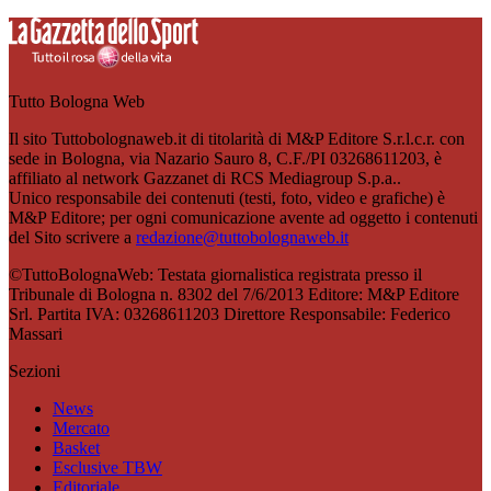
Tutto Bologna Web
Il sito Tuttobolognaweb.it di titolarità di M&P Editore S.r.l.c.r. con
sede in Bologna, via Nazario Sauro 8, C.F./PI 03268611203, è
affiliato al network Gazzanet di RCS Mediagroup S.p.a..
Unico responsabile dei contenuti (testi, foto, video e grafiche) è
M&P Editore; per ogni comunicazione avente ad oggetto i contenuti
del Sito scrivere a
redazione@tuttobolognaweb.it
©TuttoBolognaWeb: Testata giornalistica registrata presso il
Tribunale di Bologna n. 8302 del 7/6/2013 Editore: M&P Editore
Srl. Partita IVA: 03268611203 Direttore Responsabile: Federico
Massari
Sezioni
News
Mercato
Basket
Esclusive TBW
Editoriale