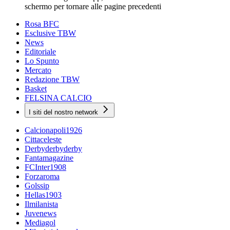
schermo per tornare alle pagine precedenti
Rosa BFC
Esclusive TBW
News
Editoriale
Lo Spunto
Mercato
Redazione TBW
Basket
FELSINA CALCIO
I siti del nostro network
Calcionapoli1926
Cittaceleste
Derbyderbyderby
Fantamagazine
FCInter1908
Forzaroma
Golssip
Hellas1903
Ilmilanista
Juvenews
Mediagol