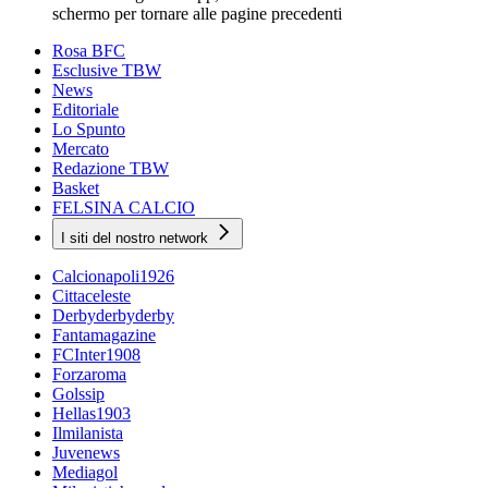
schermo per tornare alle pagine precedenti
Rosa BFC
Esclusive TBW
News
Editoriale
Lo Spunto
Mercato
Redazione TBW
Basket
FELSINA CALCIO
I siti del nostro network
Calcionapoli1926
Cittaceleste
Derbyderbyderby
Fantamagazine
FCInter1908
Forzaroma
Golssip
Hellas1903
Ilmilanista
Juvenews
Mediagol