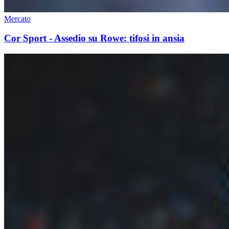
Mercato
Cor Sport - Assedio su Rowe: tifosi in ansia