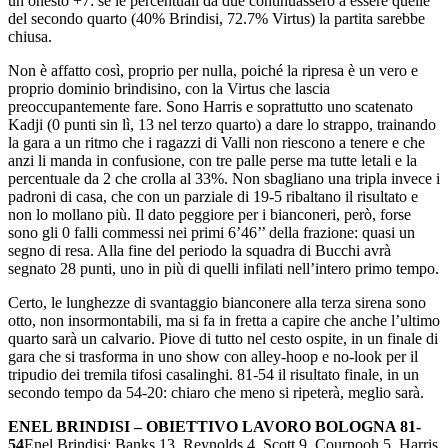
un onesto +7: se le percentuali da due continuassero a essere quelle
del secondo quarto (40% Brindisi, 72.7% Virtus) la partita sarebbe
chiusa.
Non è affatto così, proprio per nulla, poiché la ripresa è un vero e
proprio dominio brindisino, con la Virtus che lascia
preoccupantemente fare. Sono Harris e soprattutto uno scatenato
Kadji (0 punti sin lì, 13 nel terzo quarto) a dare lo strappo, trainando
la gara a un ritmo che i ragazzi di Valli non riescono a tenere e che
anzi li manda in confusione, con tre palle perse ma tutte letali e la
percentuale da 2 che crolla al 33%. Non sbagliano una tripla invece i
padroni di casa, che con un parziale di 19-5 ribaltano il risultato e
non lo mollano più. Il dato peggiore per i bianconeri, però, forse
sono gli 0 falli commessi nei primi 6’46’’ della frazione: quasi un
segno di resa. Alla fine del periodo la squadra di Bucchi avrà
segnato 28 punti, uno in più di quelli infilati nell’intero primo tempo.
Certo, le lunghezze di svantaggio bianconere alla terza sirena sono
otto, non insormontabili, ma si fa in fretta a capire che anche l’ultimo
quarto sarà un calvario. Piove di tutto nel cesto ospite, in un finale di
gara che si trasforma in uno show con alley-hoop e no-look per il
tripudio dei tremila tifosi casalinghi. 81-54 il risultato finale, in un
secondo tempo da 54-20: chiaro che meno si ripeterà, meglio sarà.
ENEL BRINDISI – OBIETTIVO LAVORO BOLOGNA 81-
54
Enel Brindisi: Banks 13, Reynolds 4, Scott 9, Cournooh 5, Harris