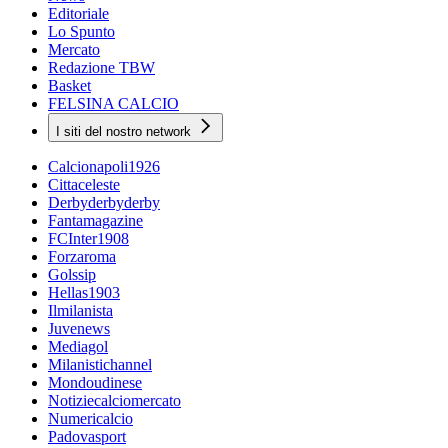
Editoriale
Lo Spunto
Mercato
Redazione TBW
Basket
FELSINA CALCIO
I siti del nostro network
Calcionapoli1926
Cittaceleste
Derbyderbyderby
Fantamagazine
FCInter1908
Forzaroma
Golssip
Hellas1903
Ilmilanista
Juvenews
Mediagol
Milanistichannel
Mondoudinese
Notiziecalciomercato
Numericalcio
Padovasport