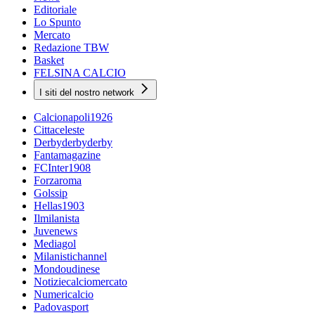
Editoriale
Lo Spunto
Mercato
Redazione TBW
Basket
FELSINA CALCIO
I siti del nostro network
Calcionapoli1926
Cittaceleste
Derbyderbyderby
Fantamagazine
FCInter1908
Forzaroma
Golssip
Hellas1903
Ilmilanista
Juvenews
Mediagol
Milanistichannel
Mondoudinese
Notiziecalciomercato
Numericalcio
Padovasport