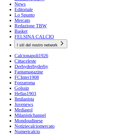
News
Editoriale
Lo Spunto
Mercato
Redazione TBW
Basket
FELSINA CALCIO
I siti del nostro network
Calcionapoli1926
Cittaceleste
Derbyderbyderby
Fantamagazine
FCInter1908
Forzaroma
Golssip
Hellas1903
Ilmilanista
Juvenews
Mediagol
Milanistichannel
Mondoudinese
Notiziecalciomercato
Numericalcio