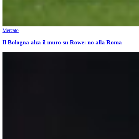
Mercato
Il Bologna alza il muro su Rowe: no alla Roma