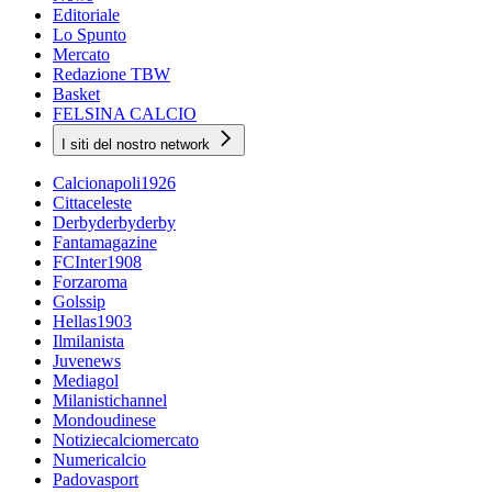
Editoriale
Lo Spunto
Mercato
Redazione TBW
Basket
FELSINA CALCIO
I siti del nostro network
Calcionapoli1926
Cittaceleste
Derbyderbyderby
Fantamagazine
FCInter1908
Forzaroma
Golssip
Hellas1903
Ilmilanista
Juvenews
Mediagol
Milanistichannel
Mondoudinese
Notiziecalciomercato
Numericalcio
Padovasport