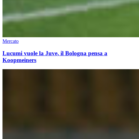
Mercato
Lucumi vuole la Juve, il Bologna pensa a
Koopmeiners