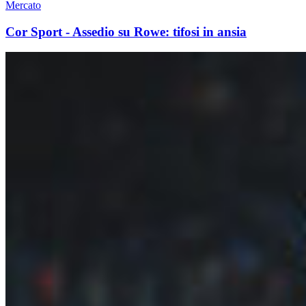
Mercato
Cor Sport - Assedio su Rowe: tifosi in ansia