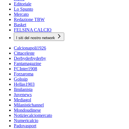
Editoriale
Lo Spunto
Mercato
Redazione TBW
Basket
FELSINA CALCIO
I siti del nostro network
Calcionapoli1926
Cittaceleste
Derbyderbyderby
Fantamagazine
FCInter1908
Forzaroma
Golssip
Hellas1903
Ilmilanista
Juvenews
Mediagol
Milanistichannel
Mondoudinese
Notiziecalciomercato
Numericalcio
Padovasport