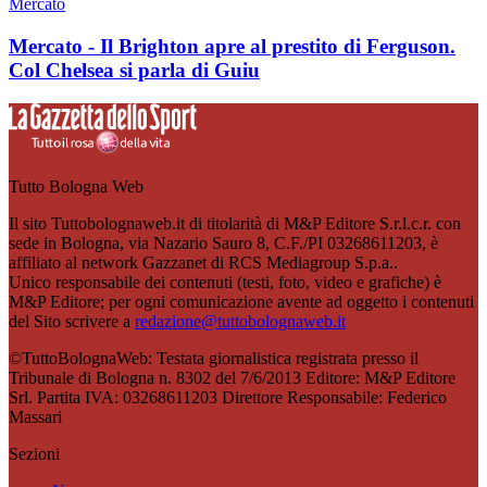
Mercato
Mercato - Il Brighton apre al prestito di Ferguson.
Col Chelsea si parla di Guiu
Tutto Bologna Web
Il sito Tuttobolognaweb.it di titolarità di M&P Editore S.r.l.c.r. con
sede in Bologna, via Nazario Sauro 8, C.F./PI 03268611203, è
affiliato al network Gazzanet di RCS Mediagroup S.p.a..
Unico responsabile dei contenuti (testi, foto, video e grafiche) è
M&P Editore; per ogni comunicazione avente ad oggetto i contenuti
del Sito scrivere a
redazione@tuttobolognaweb.it
©TuttoBolognaWeb: Testata giornalistica registrata presso il
Tribunale di Bologna n. 8302 del 7/6/2013 Editore: M&P Editore
Srl. Partita IVA: 03268611203 Direttore Responsabile: Federico
Massari
Sezioni