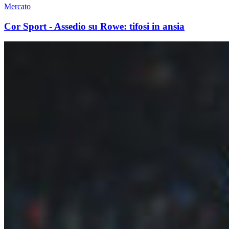
Mercato
Cor Sport - Assedio su Rowe: tifosi in ansia