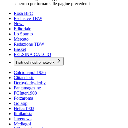
schermo per tornare alle pagine precedenti
Rosa BFC
Esclusive TBW
News
Editoriale
Lo Spunto
Mercato
Redazione TBW
Basket
FELSINA CALCIO
I siti del nostro network
Calcionapoli1926
Cittaceleste
Derbyderbyderby
Fantamagazine
FCInter1908
Forzaroma
Golssip
Hellas1903
Ilmilanista
Juvenews
Mediagol