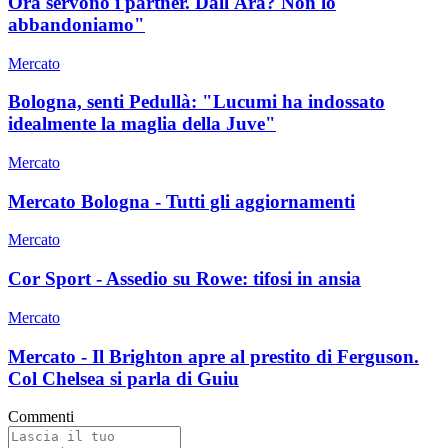
Ora servono i partner. Dall'Ara? Non lo
abbandoniamo"
Mercato
Bologna, senti Pedullà: "Lucumi ha indossato
idealmente la maglia della Juve"
Mercato
Mercato Bologna - Tutti gli aggiornamenti
Mercato
Cor Sport - Assedio su Rowe: tifosi in ansia
Mercato
Mercato - Il Brighton apre al prestito di Ferguson.
Col Chelsea si parla di Guiu
Commenti