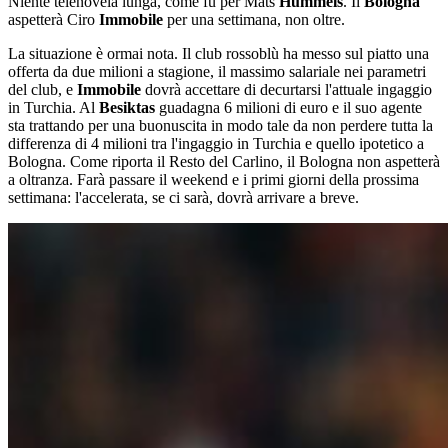
Niente telenovela lunga, come fu per Mats
Hummels
. Il
Bologna
aspetterà Ciro
Immobile
per una settimana, non oltre.
La situazione è ormai nota. Il club rossoblù ha messo sul piatto una
offerta da due milioni a stagione, il massimo salariale nei parametri
del club, e
Immobile
dovrà accettare di decurtarsi l'attuale ingaggio
in Turchia. Al
Besiktas
guadagna 6 milioni di euro e il suo agente
sta trattando per una buonuscita in modo tale da non perdere tutta la
differenza di 4 milioni tra l'ingaggio in Turchia e quello ipotetico a
Bologna. Come riporta il Resto del Carlino, il Bologna non aspetterà
a oltranza. Farà passare il weekend e i primi giorni della prossima
settimana: l'accelerata, se ci sarà, dovrà arrivare a breve.