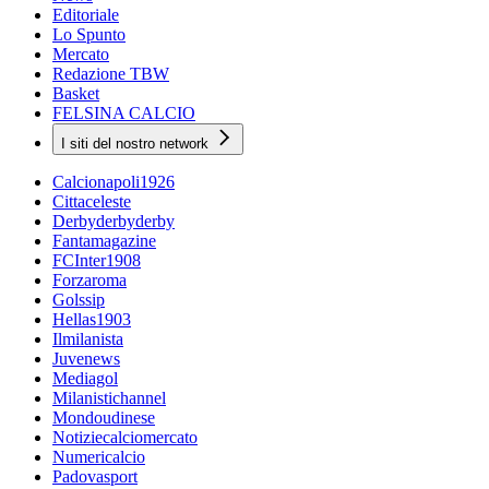
Editoriale
Lo Spunto
Mercato
Redazione TBW
Basket
FELSINA CALCIO
I siti del nostro network
Calcionapoli1926
Cittaceleste
Derbyderbyderby
Fantamagazine
FCInter1908
Forzaroma
Golssip
Hellas1903
Ilmilanista
Juvenews
Mediagol
Milanistichannel
Mondoudinese
Notiziecalciomercato
Numericalcio
Padovasport