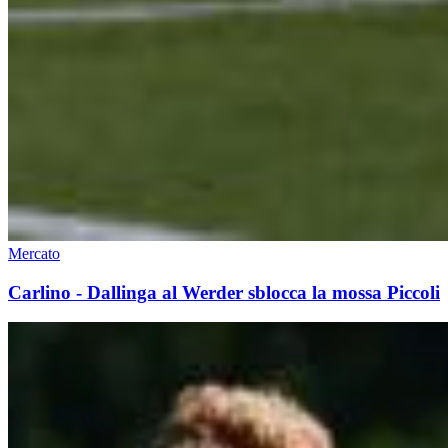
Mercato
Carlino - Dallinga al Werder sblocca la mossa Piccoli