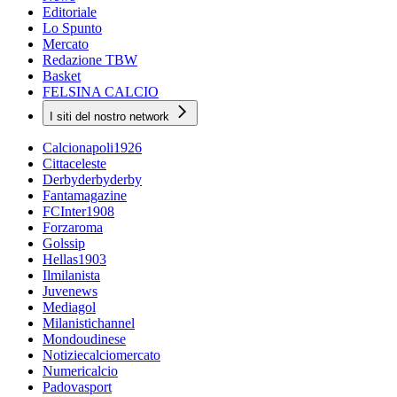
Editoriale
Lo Spunto
Mercato
Redazione TBW
Basket
FELSINA CALCIO
I siti del nostro network
Calcionapoli1926
Cittaceleste
Derbyderbyderby
Fantamagazine
FCInter1908
Forzaroma
Golssip
Hellas1903
Ilmilanista
Juvenews
Mediagol
Milanistichannel
Mondoudinese
Notiziecalciomercato
Numericalcio
Padovasport