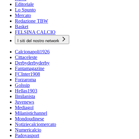
Editoriale
Lo Spunto
Mercato
Redazione TBW
Basket
FELSINA CALCIO
I siti del nostro network
Calcionapoli1926
Cittaceleste
Derbyderbyderby
Fantamagazine
FCInter1908
Forzaroma
Golssip
Hellas1903
Ilmilanista
Juvenews
Mediagol
Milanistichannel
Mondoudinese
Notiziecalciomercato
Numericalcio
Padovasport