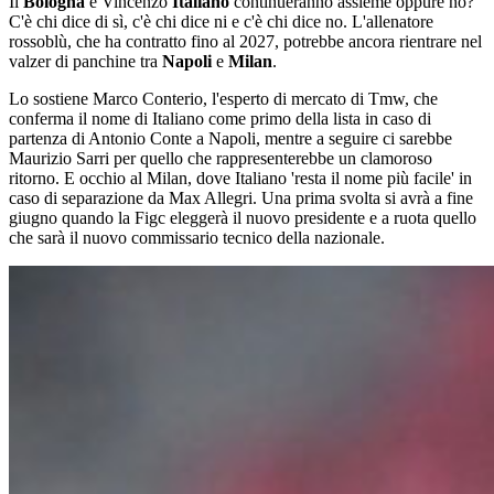
Il
Bologna
e Vincenzo
Italiano
continueranno assieme oppure no?
C'è chi dice di sì, c'è chi dice ni e c'è chi dice no. L'allenatore
rossoblù, che ha contratto fino al 2027, potrebbe ancora rientrare nel
valzer di panchine tra
Napoli
e
Milan
.
Lo sostiene Marco Conterio, l'esperto di mercato di Tmw, che
conferma il nome di Italiano come primo della lista in caso di
partenza di Antonio Conte a Napoli, mentre a seguire ci sarebbe
Maurizio Sarri per quello che rappresenterebbe un clamoroso
ritorno. E occhio al Milan, dove Italiano 'resta il nome più facile' in
caso di separazione da Max Allegri. Una prima svolta si avrà a fine
giugno quando la Figc eleggerà il nuovo presidente e a ruota quello
che sarà il nuovo commissario tecnico della nazionale.