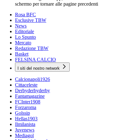
schermo per tornare alle pagine precedenti
Rosa BFC
Esclusive TBW
News
Editoriale
Lo Spunto
Mercato
Redazione TBW
Basket
FELSINA CALCIO
I siti del nostro network
Calcionapoli1926
Cittaceleste
Derbyderbyderby
Fantamagazine
FCInter1908
Forzaroma
Golssip
Hellas1903
Ilmilanista
Juvenews
Mediagol