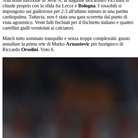
Alla nona direzione in Serie A, la stagione dell'arbitro Piccinini si
chiude proprio con la sfida fra Lecce e
Bologna
. I rossoblù si
impongono sui giallorossi per 2-3 all'ultimo minuto in una partita
cardiopalma. Tuttavia, non è stata una gara scorretta dal punto di
vista agonistico. Venti falli fischiati per il fischietto italiano e quattro
cartellini gialli sventolati ai calciatori.
Match tutto sommato tranquillo e senza troppe complessità: giusto
annullare la prima rete di Marko
Arnautovic
per fuorigioco di
Riccardo
Orsolini
. Voto 6.