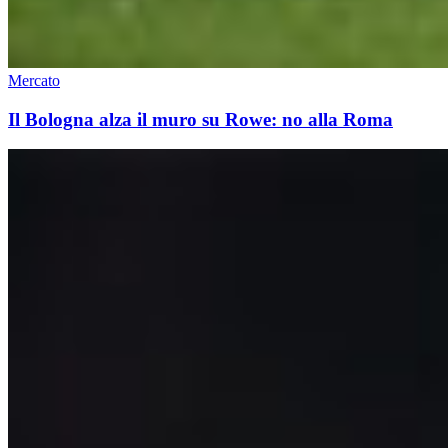
Mercato
Il Bologna alza il muro su Rowe: no alla Roma