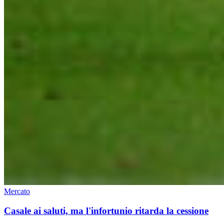
Mercato
Casale ai saluti, ma l'infortunio ritarda la cessione