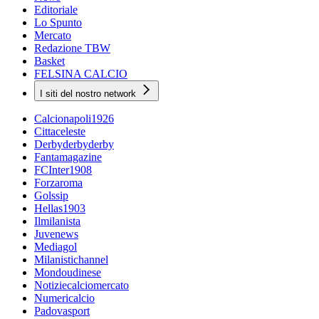
Editoriale
Lo Spunto
Mercato
Redazione TBW
Basket
FELSINA CALCIO
I siti del nostro network
Calcionapoli1926
Cittaceleste
Derbyderbyderby
Fantamagazine
FCInter1908
Forzaroma
Golssip
Hellas1903
Ilmilanista
Juvenews
Mediagol
Milanistichannel
Mondoudinese
Notiziecalciomercato
Numericalcio
Padovasport