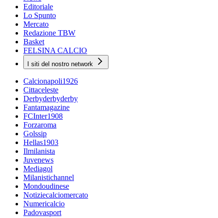
Editoriale
Lo Spunto
Mercato
Redazione TBW
Basket
FELSINA CALCIO
I siti del nostro network
Calcionapoli1926
Cittaceleste
Derbyderbyderby
Fantamagazine
FCInter1908
Forzaroma
Golssip
Hellas1903
Ilmilanista
Juvenews
Mediagol
Milanistichannel
Mondoudinese
Notiziecalciomercato
Numericalcio
Padovasport