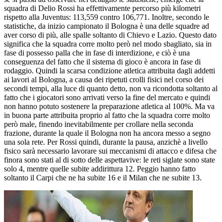
squadra di Delio Rossi ha effettivamente percorso più kilometri
rispetto alla Juventus: 113,559 contro 106,771. Inoltre, secondo le
statistiche, da inizio campionato il Bologna è una delle squadre ad
aver corso di più, alle spalle soltanto di Chievo e Lazio. Questo dato
significa che la squadra corre molto però nel modo sbagliato, sia in
fase di possesso palla che in fase di interdizione, e ciò è una
conseguenza del fatto che il sistema di gioco è ancora in fase di
rodaggio. Quindi la scarsa condizione atletica attribuita dagli addetti
ai lavori al Bologna, a causa dei ripetuti crolli fisici nel corso dei
secondi tempi, alla luce di quanto detto, non va ricondotta soltanto al
fatto che i giocatori sono arrivati verso la fine del mercato e quindi
non hanno potuto sostenere la preparazione atletica al 100%. Ma va
in buona parte attribuita proprio al fatto che la squadra corre molto
però male, finendo inevitabilmente per crollare nella seconda
frazione, durante la quale il Bologna non ha ancora messo a segno
una sola rete. Per Rossi quindi, durante la pausa, anzichè a livello
fisico sarà necessario lavorare sui meccanismi di attacco e difesa che
finora sono stati al di sotto delle aspettavive: le reti siglate sono state
solo 4, mentre quelle subite addirittura 12. Peggio hanno fatto
soltanto il Carpi che ne ha subite 16 e il Milan che ne subite 13.