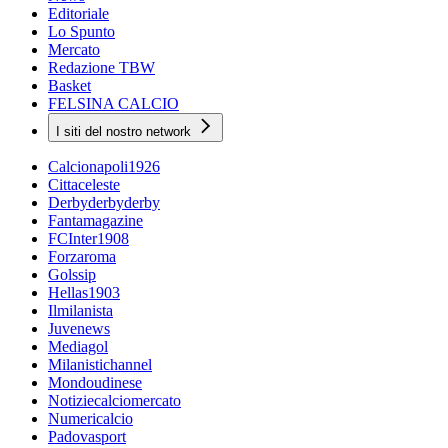
Editoriale
Lo Spunto
Mercato
Redazione TBW
Basket
FELSINA CALCIO
I siti del nostro network
Calcionapoli1926
Cittaceleste
Derbyderbyderby
Fantamagazine
FCInter1908
Forzaroma
Golssip
Hellas1903
Ilmilanista
Juvenews
Mediagol
Milanistichannel
Mondoudinese
Notiziecalciomercato
Numericalcio
Padovasport