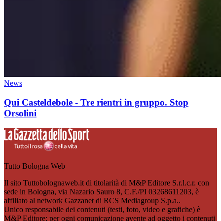
News
Qui Casteldebole - Tre rientri in gruppo. Stop
Orsolini
Tutto Bologna Web
Il sito Tuttobolognaweb.it di titolarità di M&P Editore S.r.l.c.r. con
sede in Bologna, via Nazario Sauro 8, C.F./PI 03268611203, è
affiliato al network Gazzanet di RCS Mediagroup S.p.a..
Unico responsabile dei contenuti (testi, foto, video e grafiche) è
M&P Editore; per ogni comunicazione avente ad oggetto i contenuti