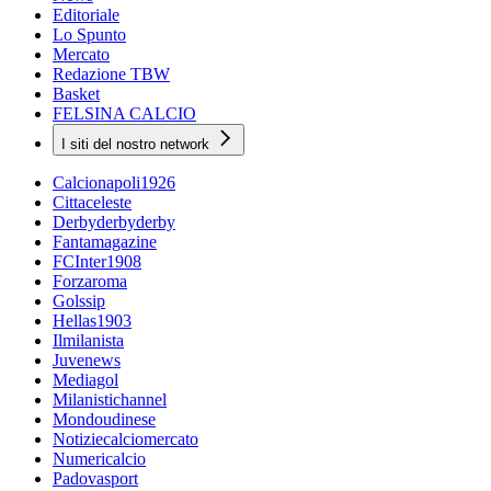
Editoriale
Lo Spunto
Mercato
Redazione TBW
Basket
FELSINA CALCIO
I siti del nostro network
Calcionapoli1926
Cittaceleste
Derbyderbyderby
Fantamagazine
FCInter1908
Forzaroma
Golssip
Hellas1903
Ilmilanista
Juvenews
Mediagol
Milanistichannel
Mondoudinese
Notiziecalciomercato
Numericalcio
Padovasport