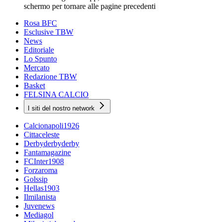
schermo per tornare alle pagine precedenti
Rosa BFC
Esclusive TBW
News
Editoriale
Lo Spunto
Mercato
Redazione TBW
Basket
FELSINA CALCIO
I siti del nostro network
Calcionapoli1926
Cittaceleste
Derbyderbyderby
Fantamagazine
FCInter1908
Forzaroma
Golssip
Hellas1903
Ilmilanista
Juvenews
Mediagol