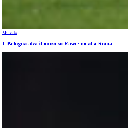
Mercato
Il Bologna alza il muro su Rowe: no alla Roma