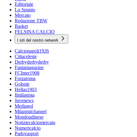
Editoriale
Lo Spunto
Mercato
Redazione TBW
Basket
FELSINA CALCIO
I siti del nostro network
Calcionapoli1926
Cittaceleste
Derbyderbyderby
Fantamagazine
FCInter1908
Forzaroma
Golssip
Hellas1903
Ilmilanista
Juvenews
Mediagol
Milanistichannel
Mondoudinese
Notiziecalciomercato
Numericalcio
Padovasport