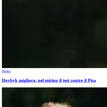
News
Dovbyk migliora: nel mirino il test contro il Pisa