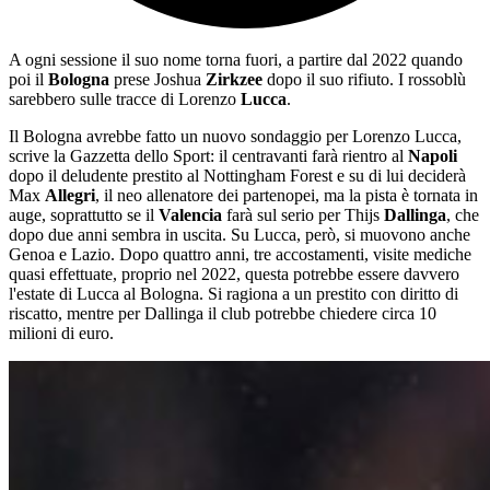
A ogni sessione il suo nome torna fuori, a partire dal 2022 quando
poi il
Bologna
prese Joshua
Zirkzee
dopo il suo rifiuto. I rossoblù
sarebbero sulle tracce di Lorenzo
Lucca
.
Il Bologna avrebbe fatto un nuovo sondaggio per Lorenzo Lucca,
scrive la Gazzetta dello Sport: il centravanti farà rientro al
Napoli
dopo il deludente prestito al Nottingham Forest e su di lui deciderà
Max
Allegri
, il neo allenatore dei partenopei, ma la pista è tornata in
auge, soprattutto se il
Valencia
farà sul serio per Thijs
Dallinga
, che
dopo due anni sembra in uscita. Su Lucca, però, si muovono anche
Genoa e Lazio. Dopo quattro anni, tre accostamenti, visite mediche
quasi effettuate, proprio nel 2022, questa potrebbe essere davvero
l'estate di Lucca al Bologna. Si ragiona a un prestito con diritto di
riscatto, mentre per Dallinga il club potrebbe chiedere circa 10
milioni di euro.