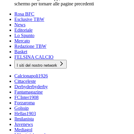
schermo per tornare alle pagine precedenti
Rosa BFC
Esclusive TBW
News
Editoriale
Lo Spunto
Mercato
Redazione TBW
Basket
FELSINA CALCIO
I siti del nostro network
Calcionapoli1926
Cittaceleste
Derbyderbyderby
Fantamagazine
FCInter1908
Forzaroma
Golssip
Hellas1903
Ilmilanista
Juvenews
Mediagol