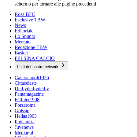
schermo per tornare alle pagine precedenti
Rosa BFC
Esclusive TBW
News
Editoriale
Lo Spunto
Mercato
Redazione TBW
Basket
FELSINA CALCIO
I siti del nostro network
Calcionapoli1926
Cittaceleste
Derbyderbyderby
Fantamagazine
FCInter1908
Forzaroma
Golssip
Hellas1903
Ilmilanista
Juvenews
Mediagol