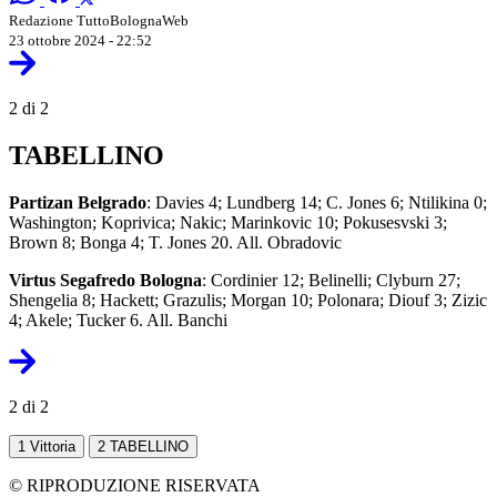
Redazione TuttoBolognaWeb
23 ottobre 2024 - 22:52
2 di 2
TABELLINO
Partizan Belgrado
: Davies 4; Lundberg 14; C. Jones 6; Ntilikina 0;
Washington; Koprivica; Nakic; Marinkovic 10; Pokusesvski 3;
Brown 8; Bonga 4; T. Jones 20. All. Obradovic
Virtus Segafredo Bologna
: Cordinier 12; Belinelli; Clyburn 27;
Shengelia 8; Hackett; Grazulis; Morgan 10; Polonara; Diouf 3; Zizic
4; Akele; Tucker 6. All. Banchi
2 di 2
1
Vittoria
2
TABELLINO
© RIPRODUZIONE RISERVATA