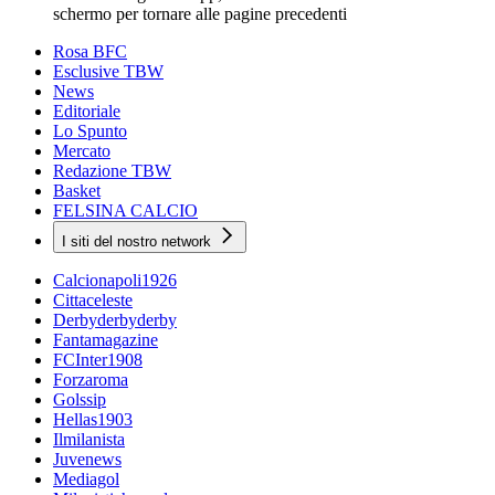
schermo per tornare alle pagine precedenti
Rosa BFC
Esclusive TBW
News
Editoriale
Lo Spunto
Mercato
Redazione TBW
Basket
FELSINA CALCIO
I siti del nostro network
Calcionapoli1926
Cittaceleste
Derbyderbyderby
Fantamagazine
FCInter1908
Forzaroma
Golssip
Hellas1903
Ilmilanista
Juvenews
Mediagol