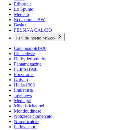
Editoriale
Lo Spunto
Mercato
Redazione TBW
Basket
FELSINA CALCIO
I siti del nostro network
Calcionapoli1926
Cittaceleste
Derbyderbyderby
Fantamagazine
FCInter1908
Forzaroma
Golssip
Hellas1903
Ilmilanista
Juvenews
Mediagol
Milanistichannel
Mondoudinese
Notiziecalciomercato
Numericalcio
Padovasport