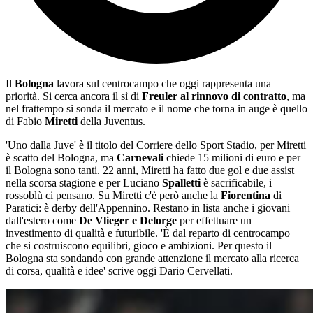
Il
Bologna
lavora sul centrocampo che oggi rappresenta una
priorità. Si cerca ancora il sì di
Freuler al rinnovo di contratto
, ma
nel frattempo si sonda il mercato e il nome che torna in auge è quello
di Fabio
Miretti
della Juventus.
'Uno dalla Juve' è il titolo del Corriere dello Sport Stadio, per Miretti
è scatto del Bologna, ma
Carnevali
chiede 15 milioni di euro e per
il Bologna sono tanti. 22 anni, Miretti ha fatto due gol e due assist
nella scorsa stagione e per Luciano
Spalletti
è sacrificabile, i
rossoblù ci pensano. Su Miretti c'è però anche la
Fiorentina
di
Paratici: è derby dell'Appennino. Restano in lista anche i giovani
dall'estero come
De Vlieger e Delorge
per effettuare un
investimento di qualità e futuribile. '
È
dal reparto di centrocampo
che si costruiscono equilibri, gioco e ambizioni. Per questo il
Bologna sta sondando con grande attenzione il mercato alla ricerca
di corsa, qualità e idee' scrive oggi Dario Cervellati.