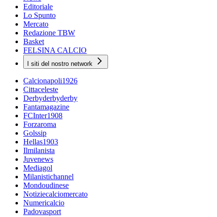
Editoriale
Lo Spunto
Mercato
Redazione TBW
Basket
FELSINA CALCIO
I siti del nostro network
Calcionapoli1926
Cittaceleste
Derbyderbyderby
Fantamagazine
FCInter1908
Forzaroma
Golssip
Hellas1903
Ilmilanista
Juvenews
Mediagol
Milanistichannel
Mondoudinese
Notiziecalciomercato
Numericalcio
Padovasport