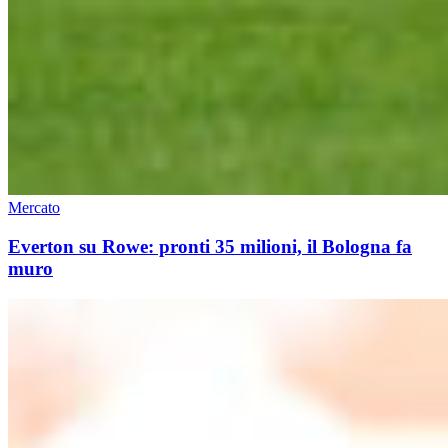
Mercato
Everton su Rowe: pronti 35 milioni, il Bologna fa
muro