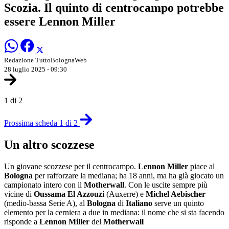
Scozia. Il quinto di centrocampo potrebbe
essere Lennon Miller
Redazione TuttoBolognaWeb
28 luglio 2025 - 09:30
1 di 2
Prossima scheda 1 di 2
Un altro scozzese
Un giovane scozzese per il centrocampo.
Lennon Miller
piace al
Bologna
per rafforzare la mediana; ha 18 anni, ma ha già giocato un
campionato intero con il
Motherwall
. Con le uscite sempre più
vicine di
Oussama El Azzouzi
(Auxerre) e
Michel Aebischer
(medio-bassa Serie A), al
Bologna
di
Italiano
serve un quinto
elemento per la cerniera a due in mediana: il nome che si sta facendo
risponde a
Lennon Miller
del
Motherwall