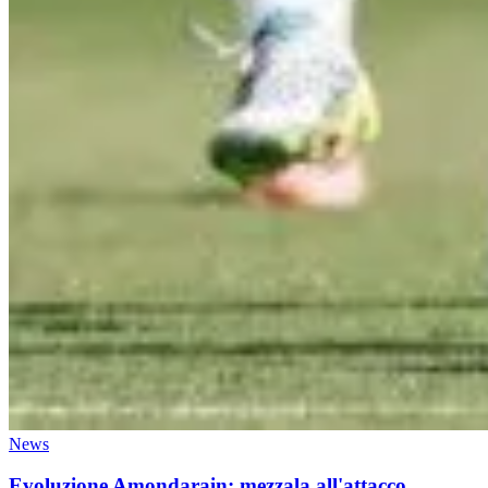
News
Evoluzione Amondarain: mezzala all'attacco