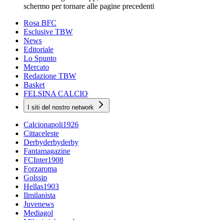
schermo per tornare alle pagine precedenti
Rosa BFC
Esclusive TBW
News
Editoriale
Lo Spunto
Mercato
Redazione TBW
Basket
FELSINA CALCIO
I siti del nostro network
Calcionapoli1926
Cittaceleste
Derbyderbyderby
Fantamagazine
FCInter1908
Forzaroma
Golssip
Hellas1903
Ilmilanista
Juvenews
Mediagol