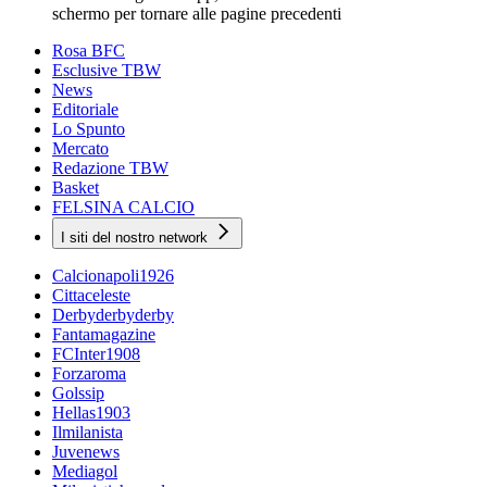
schermo per tornare alle pagine precedenti
Rosa BFC
Esclusive TBW
News
Editoriale
Lo Spunto
Mercato
Redazione TBW
Basket
FELSINA CALCIO
I siti del nostro network
Calcionapoli1926
Cittaceleste
Derbyderbyderby
Fantamagazine
FCInter1908
Forzaroma
Golssip
Hellas1903
Ilmilanista
Juvenews
Mediagol