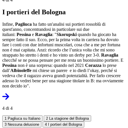
I portieri del Bologna
Infine,
Pagliuca
ha fatto un'analisi sui portieri rossoblù di
quest'anno, concentrandosi in particolare sui due
italiani:
Pessina
e
Ravaglia
: "
Skorupski
quando ha giocato ha
sempre fatto il suo. Ecco, per la prima volta in carriera ha dovuto
fare i conti con due infortuni muscolari, cosa che a me per fortuna
non è mai capitata. Anzi: ricordo che l’unica volta che mi sono
strappato ho stretto i denti e ho vinto un derby per 3-0.
Ravaglia
checché se ne possa pensare per me resta un buonissimo portiere. E
Pessina
non è una sorpresa: quando nel 2021
Corazza
lo prese
dall’
Albinoleffe
mi chiese un parere e io diedi l’okay, perché si
vedeva che il ragazzo aveva grandi potenzialità. Per farlo crescere
adesso lo vedrei bene per una stagione titolare in B: ma ovviamente
non decido io".
4 di 4
1
Pagliuca su Italiano
2
La stagione del Bologna
3
Nessuna delusione
4
I portieri del Bologna