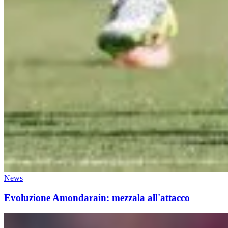
News
Evoluzione Amondarain: mezzala all'attacco