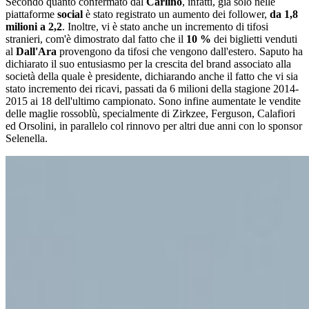
Secondo quanto confermato dal
Carlino
, infatti, già solo nelle
piattaforme
social
è stato registrato un aumento dei follower,
da 1,8
milioni a 2,2
. Inoltre, vi è stato anche un incremento di tifosi
stranieri, com'è dimostrato dal fatto che il
10 %
dei biglietti venduti
al
Dall'Ara
provengono da tifosi che vengono dall'estero. Saputo ha
dichiarato il suo entusiasmo per la crescita del brand associato alla
società della quale è presidente, dichiarando anche il fatto che vi sia
stato incremento dei ricavi, passati da 6 milioni della stagione 2014-
2015 ai 18 dell'ultimo campionato. Sono infine aumentate le vendite
delle maglie rossoblù, specialmente di Zirkzee, Ferguson, Calafiori
ed Orsolini, in parallelo col rinnovo per altri due anni con lo sponsor
Selenella.