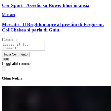
Cor Sport - Assedio su Rowe: tifosi in ansia
Mercato
Mercato - Il Brighton apre al prestito di Ferguson.
Col Chelsea si parla di Guiu
Commenti
Invia Commento
Tutti
Leggi altri commenti
Ultime Notizie