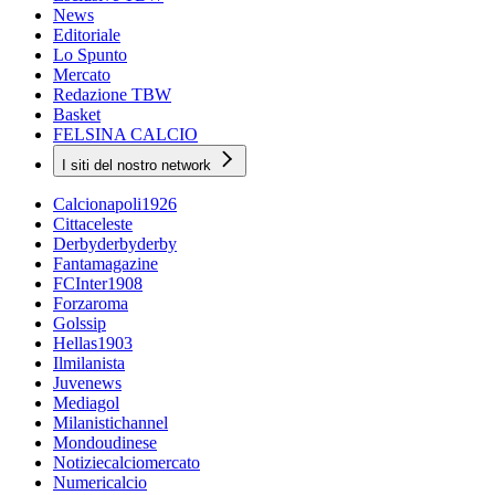
News
Editoriale
Lo Spunto
Mercato
Redazione TBW
Basket
FELSINA CALCIO
I siti del nostro network
Calcionapoli1926
Cittaceleste
Derbyderbyderby
Fantamagazine
FCInter1908
Forzaroma
Golssip
Hellas1903
Ilmilanista
Juvenews
Mediagol
Milanistichannel
Mondoudinese
Notiziecalciomercato
Numericalcio