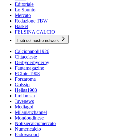
Editoriale
Lo Spunto
Mercato
Redazione TBW
Basket
FELSINA CALCIO
I siti del nostro network
Calcionapoli1926
Cittaceleste
Derbyderbyderby
Fantamagazine
FCInter1908
Forzaroma
Golssip
Hellas1903
Ilmilanista
Juvenews
Mediagol
Milanistichannel
Mondoudinese
Notiziecalciomercato
Numericalcio
Padovasport