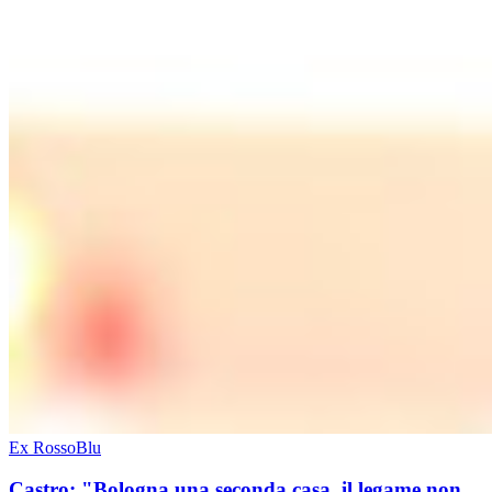
Ex RossoBlu
Castro: "Bologna una seconda casa, il legame non