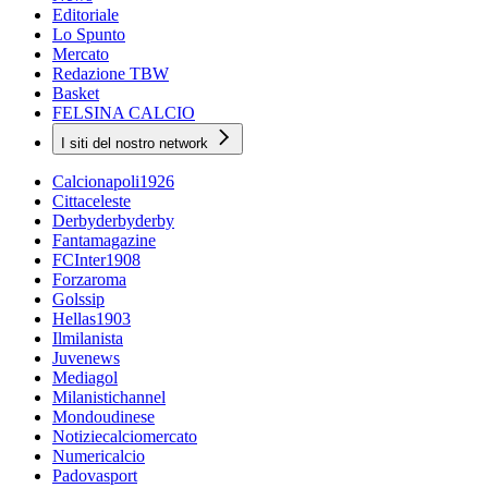
Editoriale
Lo Spunto
Mercato
Redazione TBW
Basket
FELSINA CALCIO
I siti del nostro network
Calcionapoli1926
Cittaceleste
Derbyderbyderby
Fantamagazine
FCInter1908
Forzaroma
Golssip
Hellas1903
Ilmilanista
Juvenews
Mediagol
Milanistichannel
Mondoudinese
Notiziecalciomercato
Numericalcio
Padovasport