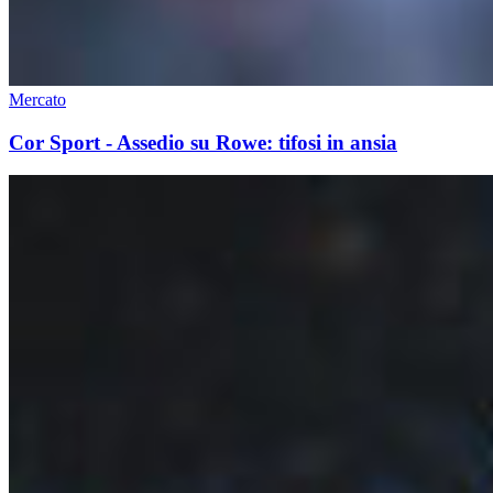
Mercato
Cor Sport - Assedio su Rowe: tifosi in ansia