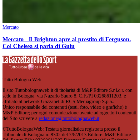
Mercato
Mercato - Il Brighton apre al prestito di Ferguson.
Col Chelsea si parla di Guiu
Tutto Bologna Web
Il sito Tuttobolognaweb.it di titolarità di M&P Editore S.r.l.c.r. con
sede in Bologna, via Nazario Sauro 8, C.F./PI 03268611203, è
affiliato al network Gazzanet di RCS Mediagroup S.p.a..
Unico responsabile dei contenuti (testi, foto, video e grafiche) è
M&P Editore; per ogni comunicazione avente ad oggetto i contenuti
del Sito scrivere a
redazione@tuttobolognaweb.it
©TuttoBolognaWeb: Testata giornalistica registrata presso il
Tribunale di Bologna n. 8302 del 7/6/2013 Editore: M&P Editore