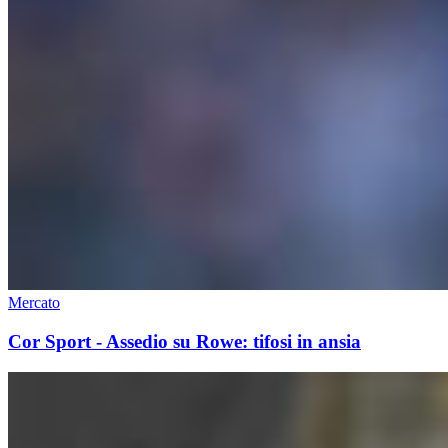
Mercato
Cor Sport - Assedio su Rowe: tifosi in ansia