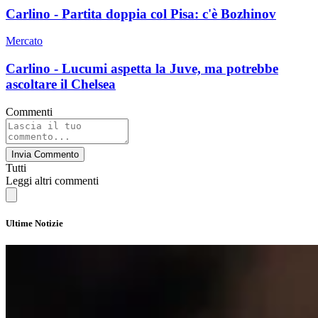
Carlino - Partita doppia col Pisa: c'è Bozhinov
Mercato
Carlino - Lucumi aspetta la Juve, ma potrebbe
ascoltare il Chelsea
Commenti
Invia Commento
Tutti
Leggi altri commenti
Ultime Notizie