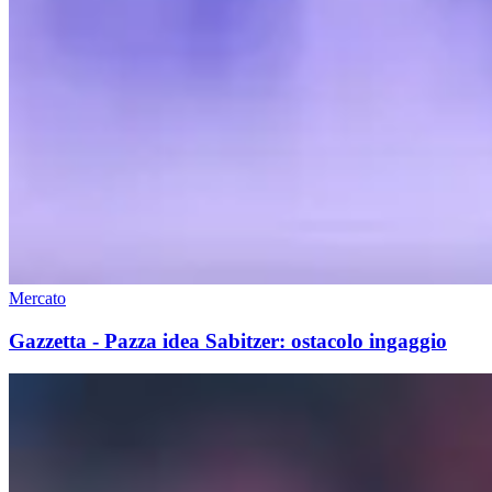
Mercato
Gazzetta - Pazza idea Sabitzer: ostacolo ingaggio