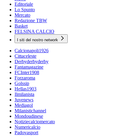
Editoriale
Lo Spunto
Mercato
Redazione TBW
Basket
FELSINA CALCIO
I siti del nostro network
Calcionapoli1926
Cittaceleste
Derbyderbyderby
Fantamagazine
FCInter1908
Forzaroma
Golssip
Hellas1903
Ilmilanista
Juvenews
Mediagol
Milanistichannel
Mondoudinese
Notiziecalciomercato
Numericalcio
Padovasport