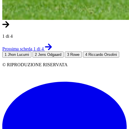
1 di 4
Prossima scheda 1 di 4
1
Jhon Lucumi
2
Jens Odgaard
3
Rowe
4
Riccardo Orsolini
© RIPRODUZIONE RISERVATA