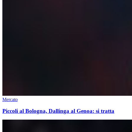
Mercato
Piccoli al Bologna, Dallinga al Genoa: si tratta