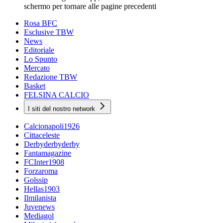
schermo per tornare alle pagine precedenti
Rosa BFC
Esclusive TBW
News
Editoriale
Lo Spunto
Mercato
Redazione TBW
Basket
FELSINA CALCIO
I siti del nostro network
Calcionapoli1926
Cittaceleste
Derbyderbyderby
Fantamagazine
FCInter1908
Forzaroma
Golssip
Hellas1903
Ilmilanista
Juvenews
Mediagol