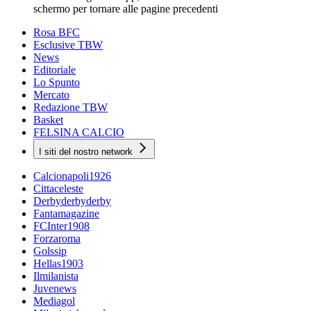
schermo per tornare alle pagine precedenti
Rosa BFC
Esclusive TBW
News
Editoriale
Lo Spunto
Mercato
Redazione TBW
Basket
FELSINA CALCIO
I siti del nostro network
Calcionapoli1926
Cittaceleste
Derbyderbyderby
Fantamagazine
FCInter1908
Forzaroma
Golssip
Hellas1903
Ilmilanista
Juvenews
Mediagol