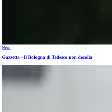
News
Gazzetta - Il Bologna di Tedesco non decolla