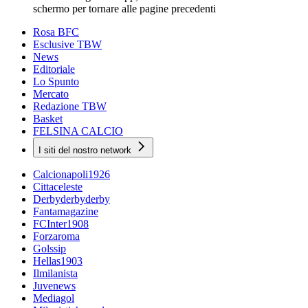
schermo per tornare alle pagine precedenti
Rosa BFC
Esclusive TBW
News
Editoriale
Lo Spunto
Mercato
Redazione TBW
Basket
FELSINA CALCIO
I siti del nostro network
Calcionapoli1926
Cittaceleste
Derbyderbyderby
Fantamagazine
FCInter1908
Forzaroma
Golssip
Hellas1903
Ilmilanista
Juvenews
Mediagol