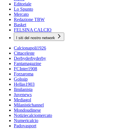
Editoriale
Lo Spunto
Mercato
Redazione TBW
Basket
FELSINA CALCIO
I siti del nostro network
Calcionapoli1926
Cittaceleste
Derbyderbyderby
Fantamagazine
FCInter1908
Forzaroma
Golssip
Hellas1903
Ilmilanista
Juvenews
Mediagol
Milanistichannel
Mondoudinese
Notiziecalciomercato
Numericalcio
Padovasport