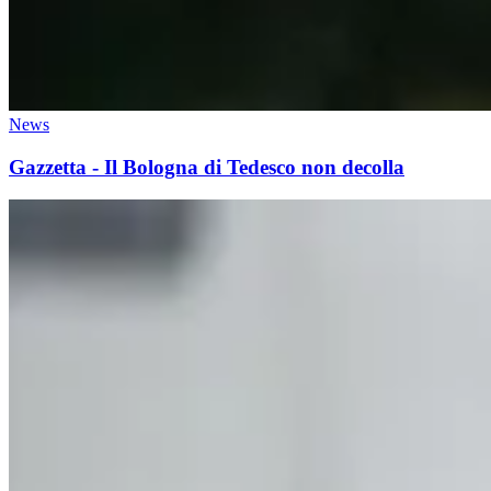
News
Gazzetta - Il Bologna di Tedesco non decolla