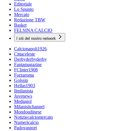
Editoriale
Lo Spunto
Mercato
Redazione TBW
Basket
FELSINA CALCIO
I siti del nostro network
Calcionapoli1926
Cittaceleste
Derbyderbyderby
Fantamagazine
FCInter1908
Forzaroma
Golssip
Hellas1903
Ilmilanista
Juvenews
Mediagol
Milanistichannel
Mondoudinese
Notiziecalciomercato
Numericalcio
Padovasport