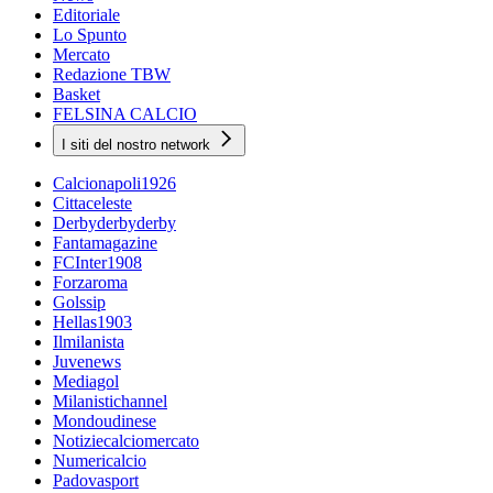
Editoriale
Lo Spunto
Mercato
Redazione TBW
Basket
FELSINA CALCIO
I siti del nostro network
Calcionapoli1926
Cittaceleste
Derbyderbyderby
Fantamagazine
FCInter1908
Forzaroma
Golssip
Hellas1903
Ilmilanista
Juvenews
Mediagol
Milanistichannel
Mondoudinese
Notiziecalciomercato
Numericalcio
Padovasport