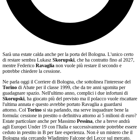
Sarà una estate calda anche per la porta del Bologna. L'unico certo
di restare sembra Lukasz
Skorupski
, che ha contratto fino al 2027,
mentre Federico
Ravaglia
non vuole più restare il secondo e
potrebbe chiedere la cessione.
Ne parla oggi il Corriere di Bologna, che sottolinea l'interesse del
Torino
di Abate per il classe 1999, che da tre anni sgomita per
guadagnare spazio. Nell'ultimo anno, complici i due infortuni di
Skorupski
, ha giocato più del previsto ma il polacco vuole riscattare
l'ultima annata e questo avrebbe portato Ravaglia a guardarsi
attorno. Col
Torino
si sta parlando, ma serve inquadrare bene la
formula: cessione in prestito o definitiva attorno ai 5 milioni di euro?
Estate particolare anche per Massimo
Pessina
, che a breve andrà
agli Europei Under 19 con l'Italia e successivamente potrebbe essere
ceduto in prestito in B per fare esperienza. Non è un mistero che il
Bologna stia cercando Wladimiro Falcone del Lecce sul mercato.