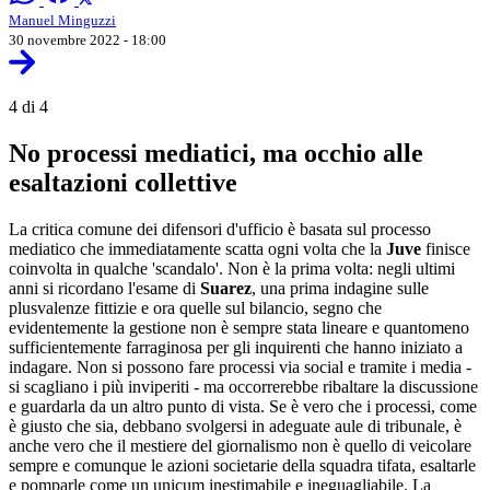
Manuel Minguzzi
30 novembre 2022 - 18:00
4 di 4
No processi mediatici, ma occhio alle
esaltazioni collettive
La critica comune dei difensori d'ufficio è basata sul processo
mediatico che immediatamente scatta ogni volta che la
Juve
finisce
coinvolta in qualche 'scandalo'. Non è la prima volta: negli ultimi
anni si ricordano l'esame di
Suarez
, una prima indagine sulle
plusvalenze fittizie e ora quelle sul bilancio, segno che
evidentemente la gestione non è sempre stata lineare e quantomeno
sufficientemente farraginosa per gli inquirenti che hanno iniziato a
indagare. Non si possono fare processi via social e tramite i media -
si scagliano i più inviperiti - ma occorrerebbe ribaltare la discussione
e guardarla da un altro punto di vista. Se è vero che i processi, come
è giusto che sia, debbano svolgersi in adeguate aule di tribunale, è
anche vero che il mestiere del giornalismo non è quello di veicolare
sempre e comunque le azioni societarie della squadra tifata, esaltarle
e pomparle come un unicum inestimabile e ineguagliabile. La