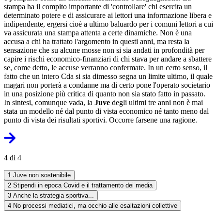
stampa ha il compito importante di 'controllare' chi esercita un
determinato potere e di assicurare ai lettori una informazione libera e
indipendente, ergersi cioè a ultimo baluardo per i comuni lettori a cui
va assicurata una stampa attenta a certe dinamiche. Non è una
accusa a chi ha trattato l'argomento in questi anni, ma resta la
sensazione che su alcune mosse non si sia andati in profondità per
capire i rischi economico-finanziari di chi stava per andare a sbattere
se, come detto, le accuse verranno confermate. In un certo senso, il
fatto che un intero Cda si sia dimesso segna un limite ultimo, il quale
magari non porterà a condanne ma di certo pone l'operato societario
in una posizione più critica di quanto non sia stato fatto in passato.
In sintesi, comunque vada, la
Juve
degli ultimi tre anni non è mai
stata un modello né dal punto di vista economico né tanto meno dal
punto di vista dei risultati sportivi. Occorre farsene una ragione.
4 di 4
1
Juve non sostenibile
2
Stipendi in epoca Covid e il trattamento dei media
3
Anche la strategia sportiva...
4
No processi mediatici, ma occhio alle esaltazioni collettive