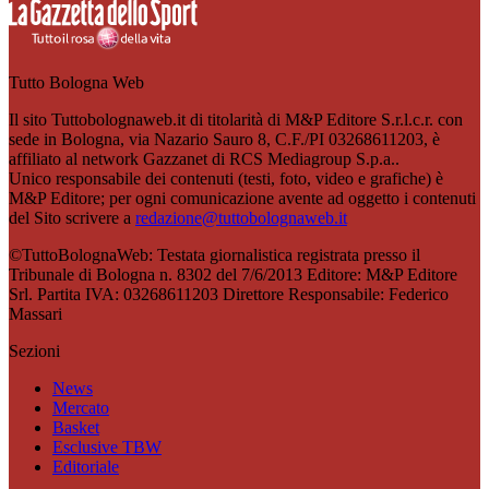
Tutto Bologna Web
Il sito Tuttobolognaweb.it di titolarità di M&P Editore S.r.l.c.r. con
sede in Bologna, via Nazario Sauro 8, C.F./PI 03268611203, è
affiliato al network Gazzanet di RCS Mediagroup S.p.a..
Unico responsabile dei contenuti (testi, foto, video e grafiche) è
M&P Editore; per ogni comunicazione avente ad oggetto i contenuti
del Sito scrivere a
redazione@tuttobolognaweb.it
©TuttoBolognaWeb: Testata giornalistica registrata presso il
Tribunale di Bologna n. 8302 del 7/6/2013 Editore: M&P Editore
Srl. Partita IVA: 03268611203 Direttore Responsabile: Federico
Massari
Sezioni
News
Mercato
Basket
Esclusive TBW
Editoriale