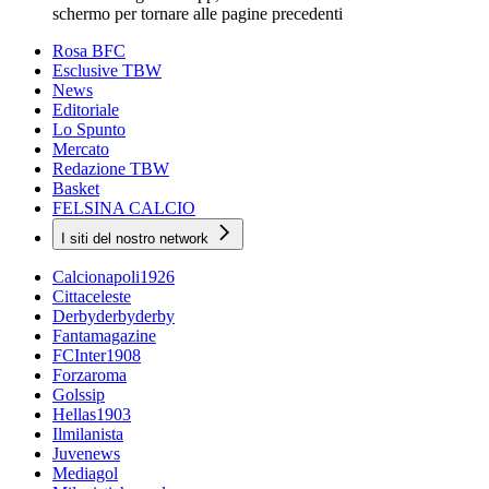
schermo per tornare alle pagine precedenti
Rosa BFC
Esclusive TBW
News
Editoriale
Lo Spunto
Mercato
Redazione TBW
Basket
FELSINA CALCIO
I siti del nostro network
Calcionapoli1926
Cittaceleste
Derbyderbyderby
Fantamagazine
FCInter1908
Forzaroma
Golssip
Hellas1903
Ilmilanista
Juvenews
Mediagol