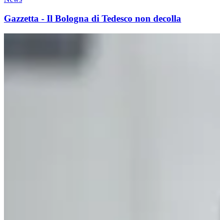
Gazzetta - Il Bologna di Tedesco non decolla