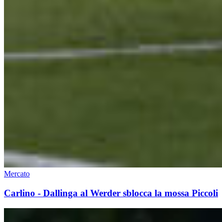
Mercato
Carlino - Dallinga al Werder sblocca la mossa Piccoli