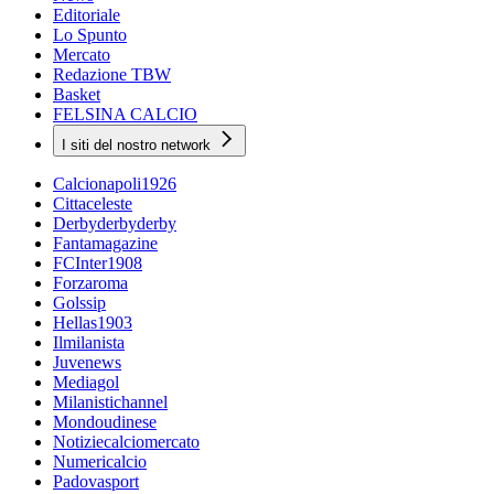
Editoriale
Lo Spunto
Mercato
Redazione TBW
Basket
FELSINA CALCIO
I siti del nostro network
Calcionapoli1926
Cittaceleste
Derbyderbyderby
Fantamagazine
FCInter1908
Forzaroma
Golssip
Hellas1903
Ilmilanista
Juvenews
Mediagol
Milanistichannel
Mondoudinese
Notiziecalciomercato
Numericalcio
Padovasport