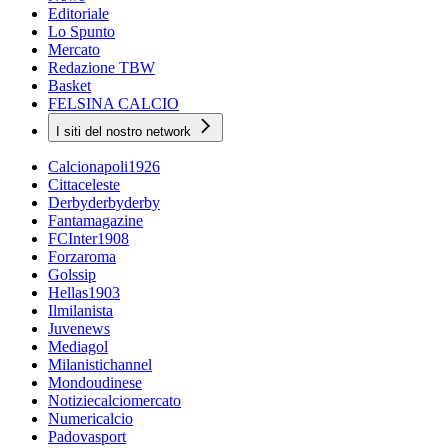
Editoriale
Lo Spunto
Mercato
Redazione TBW
Basket
FELSINA CALCIO
I siti del nostro network
Calcionapoli1926
Cittaceleste
Derbyderbyderby
Fantamagazine
FCInter1908
Forzaroma
Golssip
Hellas1903
Ilmilanista
Juvenews
Mediagol
Milanistichannel
Mondoudinese
Notiziecalciomercato
Numericalcio
Padovasport