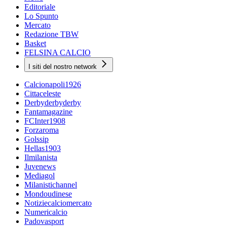
Editoriale
Lo Spunto
Mercato
Redazione TBW
Basket
FELSINA CALCIO
I siti del nostro network
Calcionapoli1926
Cittaceleste
Derbyderbyderby
Fantamagazine
FCInter1908
Forzaroma
Golssip
Hellas1903
Ilmilanista
Juvenews
Mediagol
Milanistichannel
Mondoudinese
Notiziecalciomercato
Numericalcio
Padovasport