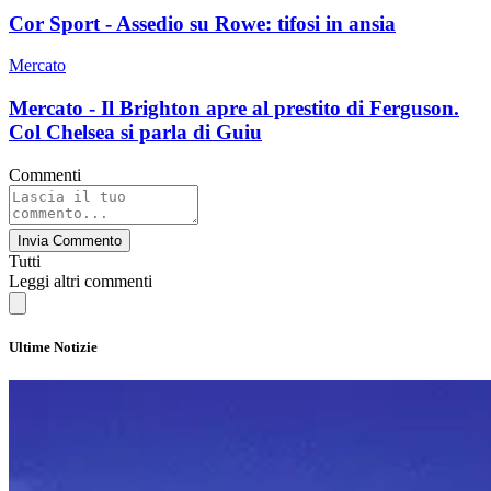
Cor Sport - Assedio su Rowe: tifosi in ansia
Mercato
Mercato - Il Brighton apre al prestito di Ferguson.
Col Chelsea si parla di Guiu
Commenti
Invia Commento
Tutti
Leggi altri commenti
Ultime Notizie