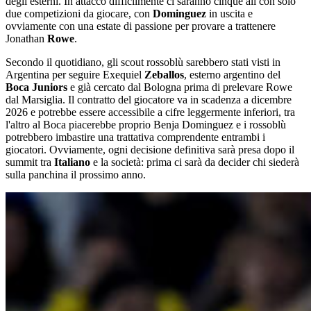
degli esterni. In attacco difficilmente ci saranno cinque ali con solo
due competizioni da giocare, con
Dominguez
in uscita e
ovviamente con una estate di passione per provare a trattenere
Jonathan
Rowe
.
Secondo il quotidiano, gli scout rossoblù sarebbero stati visti in
Argentina per seguire Exequiel
Zeballos
, esterno argentino del
Boca Juniors
e già cercato dal Bologna prima di prelevare Rowe
dal Marsiglia. Il contratto del giocatore va in scadenza a dicembre
2026 e potrebbe essere accessibile a cifre leggermente inferiori, tra
l'altro al Boca piacerebbe proprio Benja Dominguez e i rossoblù
potrebbero imbastire una trattativa comprendente entrambi i
giocatori. Ovviamente, ogni decisione definitiva sarà presa dopo il
summit tra
Italiano
e la società: prima ci sarà da decider chi siederà
sulla panchina il prossimo anno.