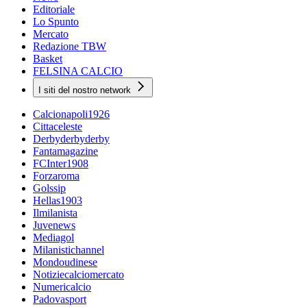
Editoriale
Lo Spunto
Mercato
Redazione TBW
Basket
FELSINA CALCIO
I siti del nostro network
Calcionapoli1926
Cittaceleste
Derbyderbyderby
Fantamagazine
FCInter1908
Forzaroma
Golssip
Hellas1903
Ilmilanista
Juvenews
Mediagol
Milanistichannel
Mondoudinese
Notiziecalciomercato
Numericalcio
Padovasport