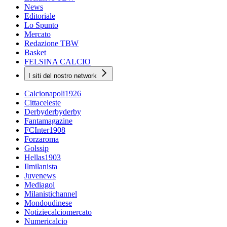
News
Editoriale
Lo Spunto
Mercato
Redazione TBW
Basket
FELSINA CALCIO
I siti del nostro network
Calcionapoli1926
Cittaceleste
Derbyderbyderby
Fantamagazine
FCInter1908
Forzaroma
Golssip
Hellas1903
Ilmilanista
Juvenews
Mediagol
Milanistichannel
Mondoudinese
Notiziecalciomercato
Numericalcio