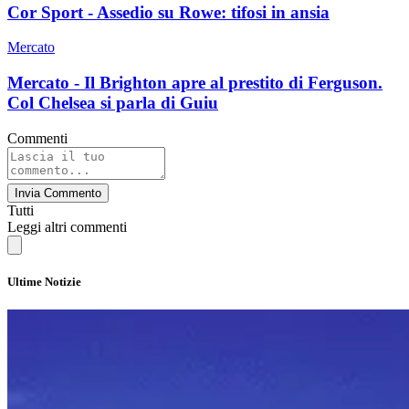
Cor Sport - Assedio su Rowe: tifosi in ansia
Mercato
Mercato - Il Brighton apre al prestito di Ferguson.
Col Chelsea si parla di Guiu
Commenti
Invia Commento
Tutti
Leggi altri commenti
Ultime Notizie