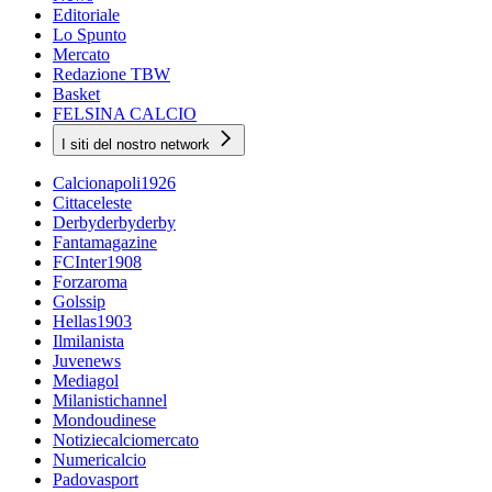
Editoriale
Lo Spunto
Mercato
Redazione TBW
Basket
FELSINA CALCIO
I siti del nostro network
Calcionapoli1926
Cittaceleste
Derbyderbyderby
Fantamagazine
FCInter1908
Forzaroma
Golssip
Hellas1903
Ilmilanista
Juvenews
Mediagol
Milanistichannel
Mondoudinese
Notiziecalciomercato
Numericalcio
Padovasport