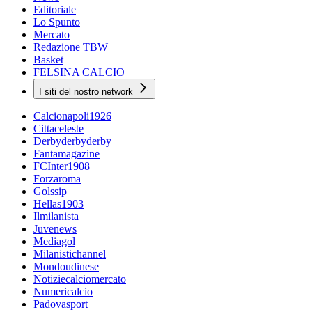
Editoriale
Lo Spunto
Mercato
Redazione TBW
Basket
FELSINA CALCIO
I siti del nostro network
Calcionapoli1926
Cittaceleste
Derbyderbyderby
Fantamagazine
FCInter1908
Forzaroma
Golssip
Hellas1903
Ilmilanista
Juvenews
Mediagol
Milanistichannel
Mondoudinese
Notiziecalciomercato
Numericalcio
Padovasport