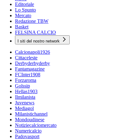
Editoriale
Lo Spunto
Mercato
Redazione TBW
Basket
FELSINA CALCIO
I siti del nostro network
Calcionapoli1926
Cittaceleste
Derbyderbyderby
Fantamagazine
FCInter1908
Forzaroma
Golssip
Hellas1903
Ilmilanista
Juvenews
Mediagol
Milanistichannel
Mondoudinese
Notiziecalciomercato
Numericalcio
Padovasport