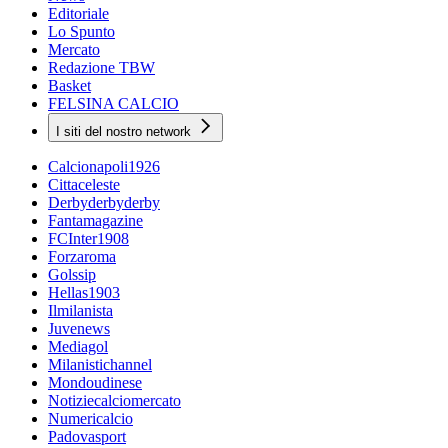
Editoriale
Lo Spunto
Mercato
Redazione TBW
Basket
FELSINA CALCIO
I siti del nostro network
Calcionapoli1926
Cittaceleste
Derbyderbyderby
Fantamagazine
FCInter1908
Forzaroma
Golssip
Hellas1903
Ilmilanista
Juvenews
Mediagol
Milanistichannel
Mondoudinese
Notiziecalciomercato
Numericalcio
Padovasport