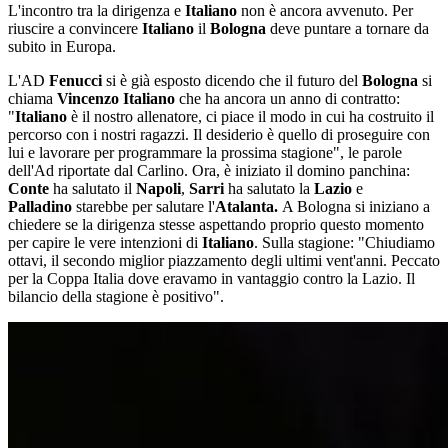
L'incontro tra la dirigenza e
Italiano
non è ancora avvenuto. Per
riuscire a convincere
Italiano
il
Bologna
deve puntare a tornare da
subito in Europa.
L'AD
Fenucci
si è già esposto dicendo che il futuro del
Bologna
si
chiama
Vincenzo Italiano
che ha ancora un anno di contratto:
"
Italiano
è il nostro allenatore, ci piace il modo in cui ha costruito il
percorso con i nostri ragazzi. Il desiderio è quello di proseguire con
lui e lavorare per programmare la prossima stagione", le parole
dell'Ad riportate dal Carlino. Ora, è iniziato il domino panchina:
Conte
ha salutato il
Napoli
,
Sarri
ha salutato la
Lazio
e
Palladino
starebbe per salutare l'
Atalanta.
A Bologna si iniziano a
chiedere se la dirigenza stesse aspettando proprio questo momento
per capire le vere intenzioni di
Italiano
. Sulla stagione: "Chiudiamo
ottavi, il secondo miglior piazzamento degli ultimi vent'anni. Peccato
per la Coppa Italia dove eravamo in vantaggio contro la Lazio. Il
bilancio della stagione è positivo".