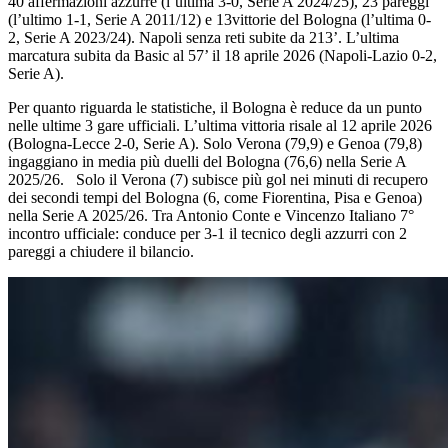
40 affermazioni azzurre (l’ultima 3-0, Serie A 2024/25), 23 pareggi
(l’ultimo 1-1, Serie A 2011/12) e 13vittorie del Bologna (l’ultima 0-
2, Serie A 2023/24). Napoli senza reti subite da 213’. L’ultima
marcatura subita da Basic al 57’ il 18 aprile 2026 (Napoli-Lazio 0-2,
Serie A).
Per quanto riguarda le statistiche, il Bologna è reduce da un punto
nelle ultime 3 gare ufficiali. L’ultima vittoria risale al 12 aprile 2026
(Bologna-Lecce 2-0, Serie A). Solo Verona (79,9) e Genoa (79,8)
ingaggiano in media più duelli del Bologna (76,6) nella Serie A
2025/26. Solo il Verona (7) subisce più gol nei minuti di recupero
dei secondi tempi del Bologna (6, come Fiorentina, Pisa e Genoa)
nella Serie A 2025/26. Tra Antonio Conte e Vincenzo Italiano 7°
incontro ufficiale: conduce per 3-1 il tecnico degli azzurri con 2
pareggi a chiudere il bilancio.