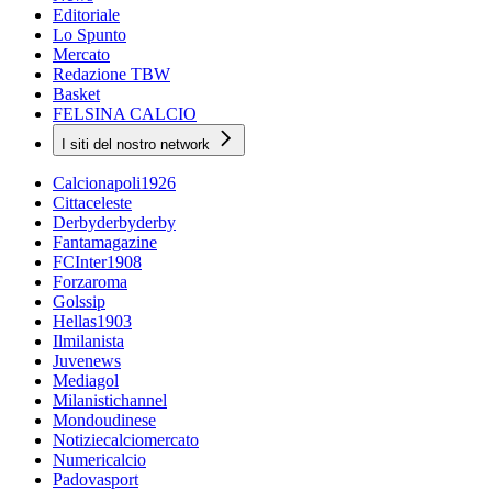
Editoriale
Lo Spunto
Mercato
Redazione TBW
Basket
FELSINA CALCIO
I siti del nostro network
Calcionapoli1926
Cittaceleste
Derbyderbyderby
Fantamagazine
FCInter1908
Forzaroma
Golssip
Hellas1903
Ilmilanista
Juvenews
Mediagol
Milanistichannel
Mondoudinese
Notiziecalciomercato
Numericalcio
Padovasport