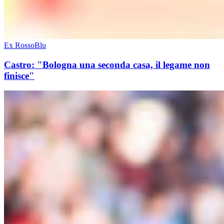
Ex RossoBlu
Castro: "Bologna una seconda casa, il legame non
finisce"