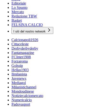
Editoriale
Lo Spunto
Mercato
Redazione TBW
Basket
FELSINA CALCIO
I siti del nostro network
Calcionapoli1926
Cittaceleste
Derbyderbyderby
Fantamagazine
FCInter1908
Forzaroma
Golssip
Hellas1903
Ilmilanista
Juvenews
Mediagol
Milanistichannel
Mondoudinese
Notiziecalciomercato
Numericalcio
Padovasport