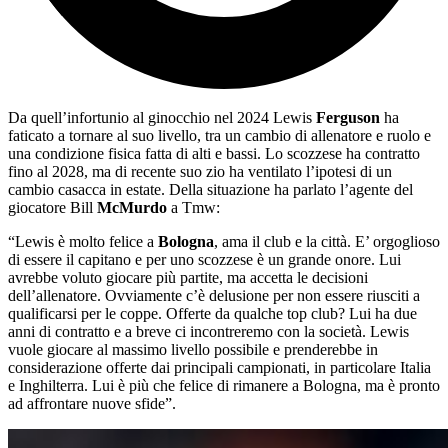
Da quell’infortunio al ginocchio nel 2024 Lewis
Ferguson
ha
faticato a tornare al suo livello, tra un cambio di allenatore e ruolo e
una condizione fisica fatta di alti e bassi. Lo scozzese ha contratto
fino al 2028, ma di recente suo zio ha ventilato l’ipotesi di un
cambio casacca in estate. Della situazione ha parlato l’agente del
giocatore Bill
McMurdo
a Tmw:
“Lewis è molto felice a
Bologna
, ama il club e la città. E’ orgoglioso
di essere il capitano e per uno scozzese è un grande onore. Lui
avrebbe voluto giocare più partite, ma accetta le decisioni
dell’allenatore. Ovviamente c’è delusione per non essere riusciti a
qualificarsi per le coppe. Offerte da qualche top club? Lui ha due
anni di contratto e a breve ci incontreremo con la società. Lewis
vuole giocare al massimo livello possibile e prenderebbe in
considerazione offerte dai principali campionati, in particolare Italia
e Inghilterra. Lui è più che felice di rimanere a Bologna, ma è pronto
ad affrontare nuove sfide”.