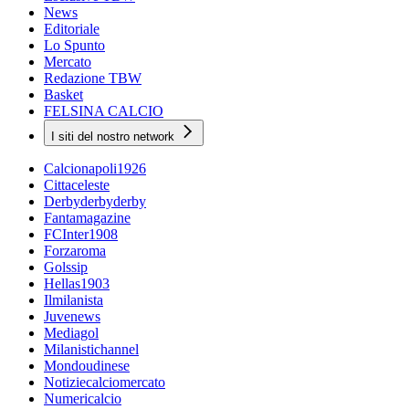
News
Editoriale
Lo Spunto
Mercato
Redazione TBW
Basket
FELSINA CALCIO
I siti del nostro network
Calcionapoli1926
Cittaceleste
Derbyderbyderby
Fantamagazine
FCInter1908
Forzaroma
Golssip
Hellas1903
Ilmilanista
Juvenews
Mediagol
Milanistichannel
Mondoudinese
Notiziecalciomercato
Numericalcio